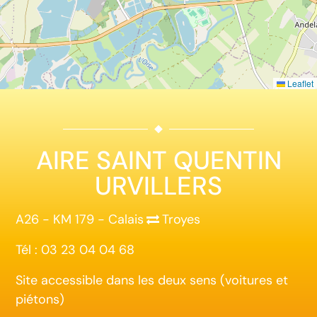
Leaflet
AIRE SAINT QUENTIN
URVILLERS
A26 - KM 179 - Calais
Troyes
Tél : 03 23 04 04 68
Site accessible dans les deux sens (voitures et
piétons)