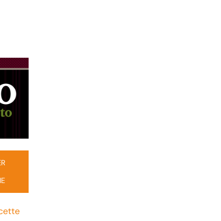
ER
NE
cette