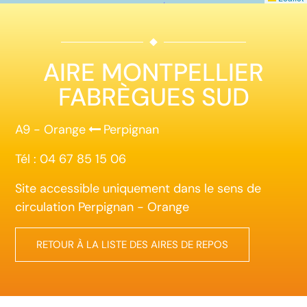
AIRE MONTPELLIER
FABRÈGUES SUD
A9 - Orange
Perpignan
Tél : 04 67 85 15 06
Site accessible uniquement dans le sens de
circulation Perpignan - Orange
RETOUR À LA LISTE DES AIRES DE REPOS