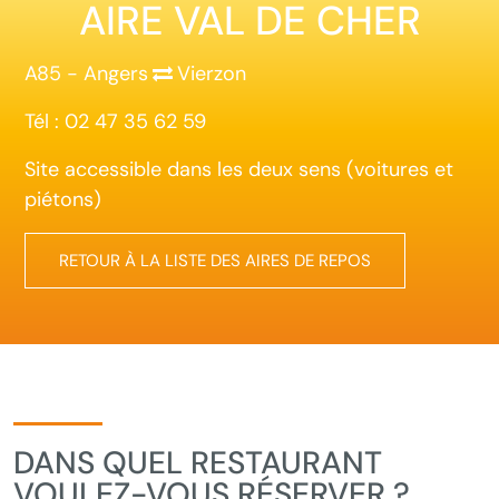
AIRE VAL DE CHER
A85 - Angers
Vierzon
Tél : 02 47 35 62 59
Site accessible dans les deux sens (voitures et
piétons)
RETOUR À LA LISTE DES AIRES DE REPOS
DANS QUEL RESTAURANT
VOULEZ-VOUS RÉSERVER ?