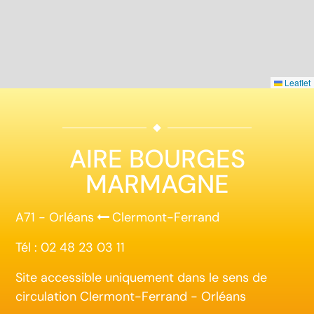
Leaflet
AIRE BOURGES
MARMAGNE
A71 - Orléans
Clermont-Ferrand
Tél : 02 48 23 03 11
Site accessible uniquement dans le sens de
circulation Clermont-Ferrand - Orléans