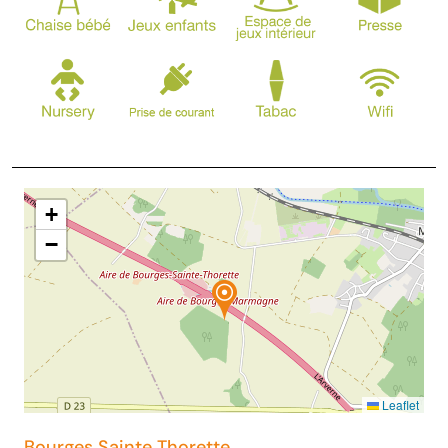
+
−
Leaflet
Bourges Sainte Thorette