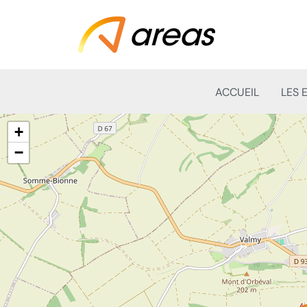
ACCUEIL
LES 
+
−