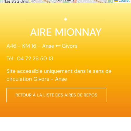
Leaflet
AIRE MIONNAY
A46 - KM 16 - Anse
Givors
Tél : 04 72 26 50 13
Site accessible uniquement dans le sens de
circulation Givors - Anse
RETOUR À LA LISTE DES AIRES DE REPOS