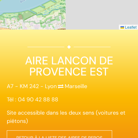
Leaflet
AIRE LANCON DE
PROVENCE EST
A7 - KM 242 - Lyon
Marseille
Tél : 04 90 42 88 88
Site accessible dans les deux sens (voitures et
piétons)