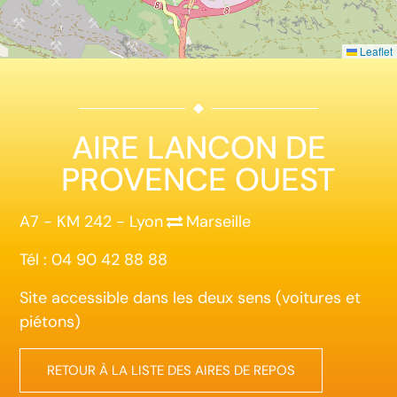
Leaflet
AIRE LANCON DE
PROVENCE OUEST
A7 - KM 242 - Lyon
Marseille
Tél : 04 90 42 88 88
Site accessible dans les deux sens (voitures et
piétons)
RETOUR À LA LISTE DES AIRES DE REPOS