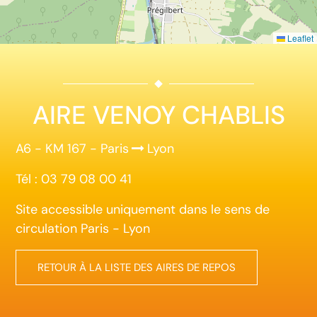
Leaflet
AIRE VENOY CHABLIS
A6 - KM 167 - Paris
Lyon
Tél : 03 79 08 00 41
Site accessible uniquement dans le sens de
circulation Paris - Lyon
RETOUR À LA LISTE DES AIRES DE REPOS