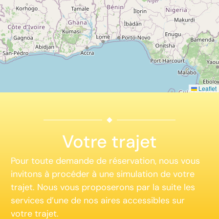
Leaflet
Votre trajet
Pour toute demande de réservation, nous vous
invitons à procéder à une simulation de votre
trajet. Nous vous proposerons par la suite les
services d’une de nos aires accessibles sur
votre trajet.