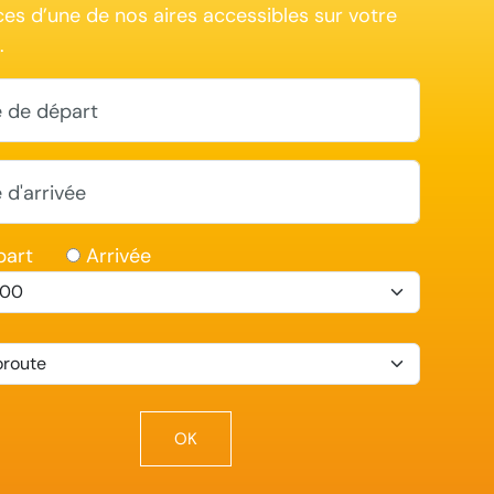
ces d’une de nos aires accessibles sur votre
.
le de départ
e d'arrivée
part
Arrivée