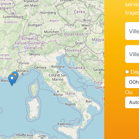
servi
trajet
Vil
Vill
Dé
Ou