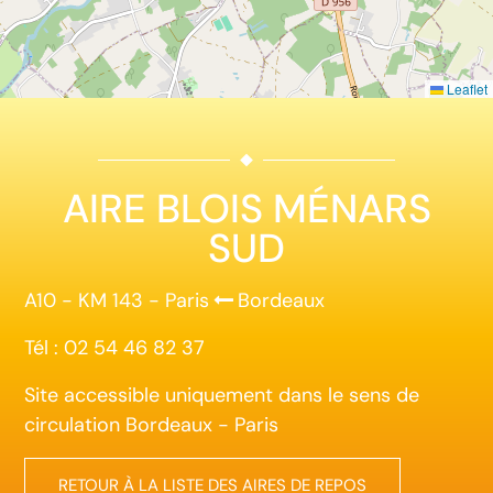
Leaflet
AIRE BLOIS MÉNARS
SUD
A10 - KM 143 - Paris
Bordeaux
Tél : 02 54 46 82 37
Site accessible uniquement dans le sens de
circulation Bordeaux - Paris
RETOUR À LA LISTE DES AIRES DE REPOS