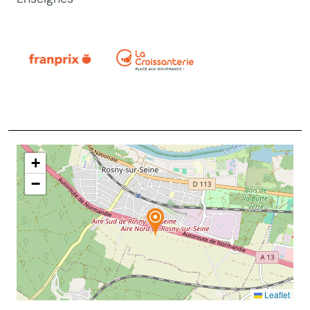
+
−
Leaflet