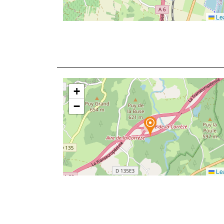
Lea
+
−
Lea